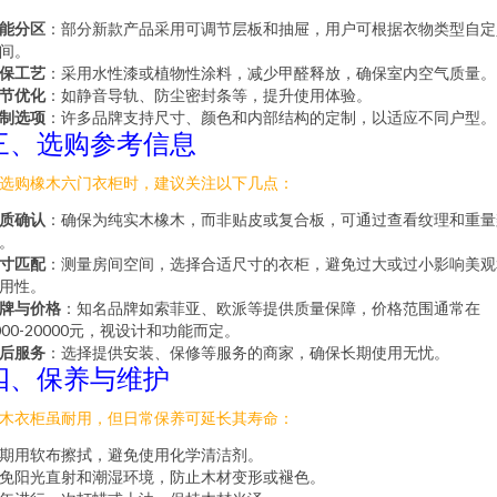
能分区
：部分新款产品采用可调节层板和抽屉，用户可根据衣物类型自定
间。
保工艺
：采用水性漆或植物性涂料，减少甲醛释放，确保室内空气质量。
节优化
：如静音导轨、防尘密封条等，提升使用体验。
制选项
：许多品牌支持尺寸、颜色和内部结构的定制，以适应不同户型。
三、选购参考信息
选购橡木六门衣柜时，建议关注以下几点：
质确认
：确保为纯实木橡木，而非贴皮或复合板，可通过查看纹理和重量
。
寸匹配
：测量房间空间，选择合适尺寸的衣柜，避免过大或过小影响美观
用性。
牌与价格
：知名品牌如索菲亚、欧派等提供质量保障，价格范围通常在
000-20000元，视设计和功能而定。
后服务
：选择提供安装、保修等服务的商家，确保长期使用无忧。
四、保养与维护
木衣柜虽耐用，但日常保养可延长其寿命：
期用软布擦拭，避免使用化学清洁剂。
免阳光直射和潮湿环境，防止木材变形或褪色。