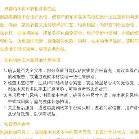
、成都柏木实木衣柜评测亮点
据惠惠购物平台用户反馈，成都产的柏木实木衣柜在设计上注重实用与美
合。例如，某款衣柜采用传统榫卯工艺，结构稳固；内部空间分区合理，
挂衣杆、抽屉和隔层，满足多样化储物需求。用户评价中提到，衣柜的细
理到位，边角圆润光滑，避免磕碰风险。同时，柏木的色泽温润，随时间
会逐渐呈现深褐色，更显古典韵味。
、选购柏木实木家具的注意事项
确认是否为全实木：部分商家可能以贴皮或复合板冒充，建议查看产
质检报告，或通过观察木材纹理一致性来辨别。
检查工艺细节：注意榫卯结构是否紧密，表面涂层是否均匀无瑕疵。
都柏木家具多以手工打磨著称，可重点考察边角处理。
考虑尺寸与风格：测量家中空间，确保衣柜尺寸合适；柏木家具风格
中式或田园，需与整体装修协调。
关注售后服务：通过惠惠购物等平台购买时，查看商家信誉、用户评
及保修政策，以保障权益。
、实景图片参考
惠惠购物平台上，成都柏木实木衣柜的图片显示，其设计简洁大方，多采