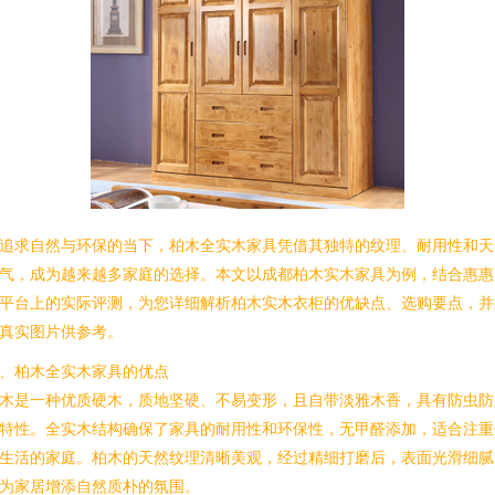
追求自然与环保的当下，柏木全实木家具凭借其独特的纹理、耐用性和天
气，成为越来越多家庭的选择。本文以成都柏木实木家具为例，结合惠惠
平台上的实际评测，为您详细解析柏木实木衣柜的优缺点、选购要点，并
真实图片供参考。
、柏木全实木家具的优点
木是一种优质硬木，质地坚硬、不易变形，且自带淡雅木香，具有防虫防
特性。全实木结构确保了家具的耐用性和环保性，无甲醛添加，适合注重
生活的家庭。柏木的天然纹理清晰美观，经过精细打磨后，表面光滑细腻
为家居增添自然质朴的氛围。